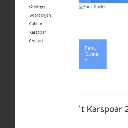
Oorlogen
Janneboer
Boerderijen
Cultuur
Karspoar
Contact
Fam.
Guele
n
Fam. Guelen
't Karspoar 