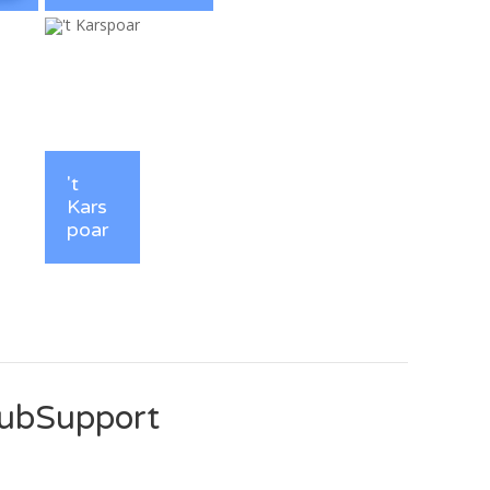
10 jaar Archief de Loi
Vrijwilligers Archief de Loi
't
Kars
poar
't Karspoar
’t Karspoar is een halfjaarlijkse uitgave van
Archief de Loi met veel
wetenswaardigheden over het verleden
ubSupport
van ons mooie dorp aan de Maas. De
uitgaves worden in de vorm van...