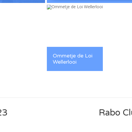
80 Jaar Vrijheid
Ommetje de Loi
Wellerlooi
Ommetje de Loi Wellerlooi
Informatiebord wandelroute Ommetje de
Loi, initiatief van Archief de Loi
23
Rabo Cl